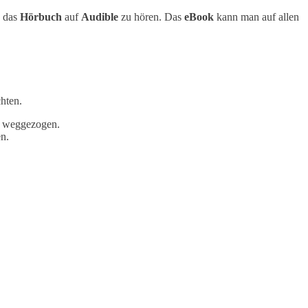
s das
Hörbuch
auf
Audible
zu hören. Das
eBook
kann man auf allen
hten.
en weggezogen.
en.